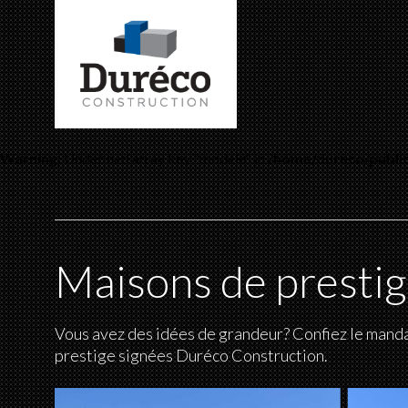
Warning
: Undefined array key "modele" in
/home/dureco/public
Maisons de presti
Vous avez des idées de grandeur? Confiez le manda
prestige signées Duréco Construction.