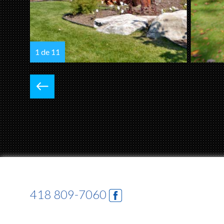
2 de 11
418 809-7060