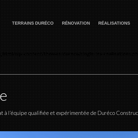
TERRAINS DURÉCO
RÉNOVATION
RÉALISATIONS
_html/wp-content/themes/dureco/single-les-realisations.p
ge
t à l’équipe qualifiée et expérimentée de Duréco Construc